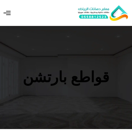
O
p
e
n
M
e
n
u
قواطع بارتشن