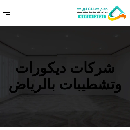
O
p
e
n
M
e
n
u
شركات ديكورات
وتشطيبات بالرياض