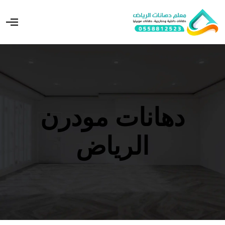
O
p
e
n
M
e
n
u
دهانات مودرن
الرياض