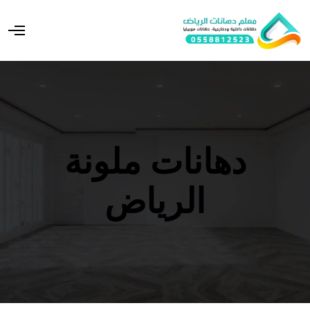
O
p
e
n
M
e
n
u
دهانات ملونة
الرياض