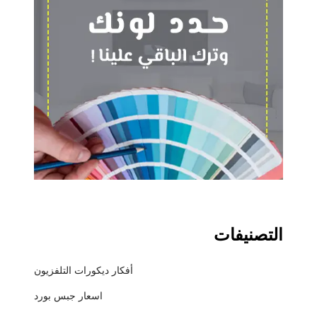
التصنيفات
أفكار ديكورات التلفزيون
اسعار جبس بورد