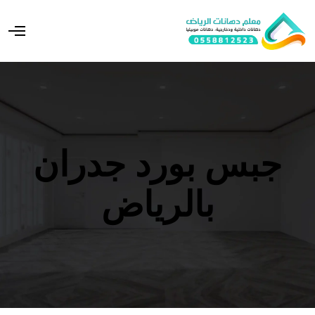
O
p
e
n
M
e
n
u
جبس بورد جدران
بالرياض