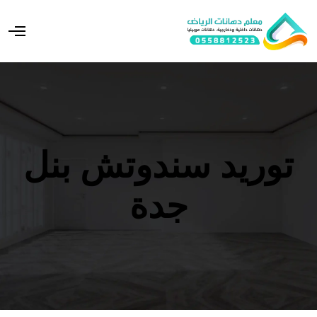
O
p
e
n
M
e
n
u
توريد سندوتش بنل
جدة